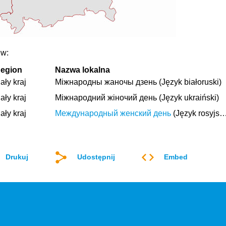
 w:
egion
Nazwa lokalna
ały kraj
Мiжнародны жаночы дзень (Język białoruski)
ały kraj
Міжнародний жіночий день (Język ukraiński)
ały kraj
Международный женский день
(Język rosyjski)
Drukuj
Udostępnij
Embed