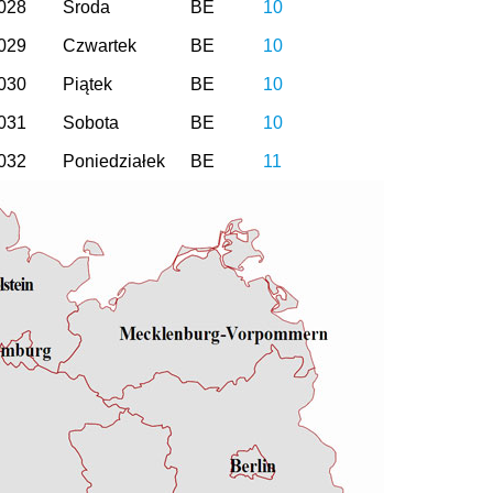
028
Środa
BE
10
029
Czwartek
BE
10
030
Piątek
BE
10
031
Sobota
BE
10
032
Poniedziałek
BE
11