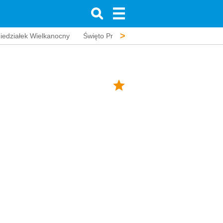
>
iedziałek Wielkanocny
Święto Pracy
Wniebowstąpienie Pańskie