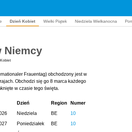
e
Dzień Kobiet
Wielki Piątek
Niedziela Wielkanocna
Pon
w Niemcy
 Kobiet
rnationaler Frauentag) obchodzony jest w
krajach. Obchodzi się go 8 marca każdego
knięte w czasie tego święta.
Dzień
Region
Numer
026
Niedziela
BE
10
027
Poniedziałek
BE
10