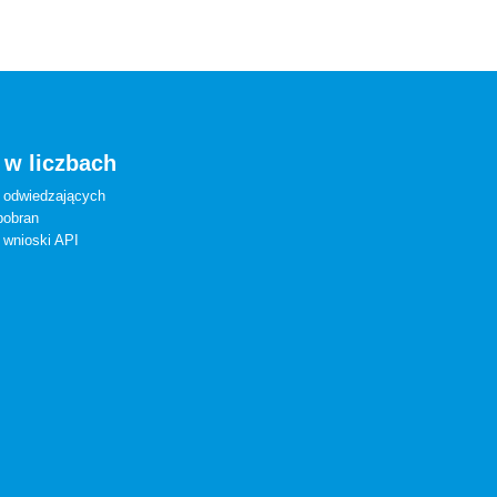
 w liczbach
 odwiedzających
pobran
 wnioski API