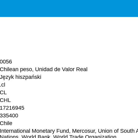
0056
Chilean peso, Unidad de Valor Real
Język hiszpański
.cl
CL
CHL
17216945
335400
Chile
International Monetary Fund, Mercosur, Union of South 
Nations, World Bank, World Trade Organization