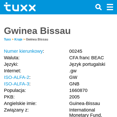
Gwinea Bissau
Tuxx
>
Kraje
>
Gwinea Bissau
Numer kierunkowy
:
00245
Waluta:
CFA franc BEAC
Języki:
Język portugalski
Internet:
.gw
ISO-ALFA-2
:
GW
ISO-ALFA-3
:
GNB
Populacja:
1660870
PKB:
2005
Angielskie imie:
Guinea-Bissau
Związany z:
International
Monetary Fund,