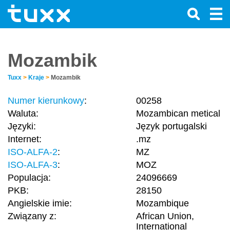
Mozambik
Tuxx
>
Kraje
>
Mozambik
Numer kierunkowy
:
00258
Waluta:
Mozambican metical
Języki:
Język portugalski
Internet:
.mz
ISO-ALFA-2
:
MZ
ISO-ALFA-3
:
MOZ
Populacja:
24096669
PKB:
28150
Angielskie imie:
Mozambique
Związany z:
African Union,
International