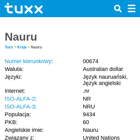
Nauru
Tuxx
>
Kraje
>
Nauru
Numer kierunkowy
:
00674
Waluta:
Australian dollar
Języki:
Język nauruański,
Język angielski
Internet:
.nr
ISO-ALFA-2
:
NR
ISO-ALFA-3
:
NRU
Populacja:
9434
PKB:
60
Angielskie imie:
Nauru
Związany z:
United Nations