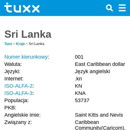
Sri Lanka
Tuxx
>
Kraje
>
Sri Lanka
Numer kierunkowy
:
001
Waluta:
East Caribbean dollar
Języki:
Język angielski
Internet:
.kn
ISO-ALFA-2
:
KN
ISO-ALFA-3
:
KNA
Populacja:
53737
PKB:
Angielskie imie:
Saint Kitts and Nevis
Związany z:
Caribbean
Community(Caricom),