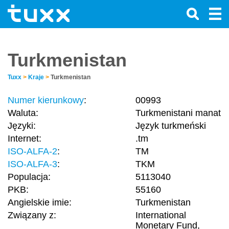
Turkmenistan
Tuxx
>
Kraje
>
Turkmenistan
Numer kierunkowy
:
00993
Waluta:
Turkmenistani manat
Języki:
Język turkmeński
Internet:
.tm
ISO-ALFA-2
:
TM
ISO-ALFA-3
:
TKM
Populacja:
5113040
PKB:
55160
Angielskie imie:
Turkmenistan
Związany z:
International
Monetary Fund,