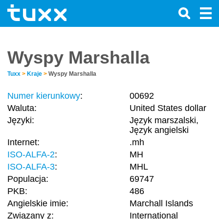
Wyspy Marshalla
Tuxx
>
Kraje
>
Wyspy Marshalla
Numer kierunkowy
:
00692
Waluta:
United States dollar
Języki:
Język marszalski,
Język angielski
Internet:
.mh
ISO-ALFA-2
:
MH
ISO-ALFA-3
:
MHL
Populacja:
69747
PKB:
486
Angielskie imie:
Marchall Islands
Związany z:
International