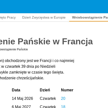
ięto Pracy
Dzień Zwycięstwa w Europie
Wniebowstąpienie Pa
nie Pańskie w Francja
owstąpienie Pańskie
) obchodzony jest we Francji i co najmniej
 w czwartek 39 dnia po Niedzieli
wykle zamknięte w czasie tego święta.
odzenie chrześcijańskie.
Data
Dzień
Numer
14 Maj 2026
Czwartek
20
6 Maj 2027
Czwartek
18