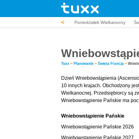
<
Nowy Rok
Poniedziałek Wielkanocny
Św
Wniebowstąpie
Tuxx
>
Planowanie
>
Święta Francja
>
Wnieb
Dzień Wniebowstąpienia (Ascension
10 innych krajach. Obchodzony jest
Wielkanocnej. Przedsiębiorcy są z
Wniebowstąpienie Pańskie ma poch
Wniebowstąpienie Pańskie
Wniebowstąpienie Pańskie 2026
Wniebowstąpienie Pańskie 2027