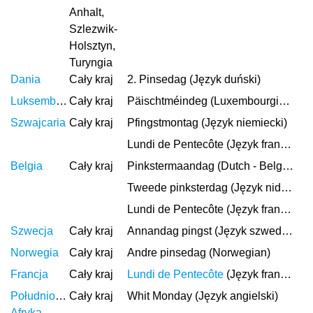
Anhalt,
Szlezwik-
Holsztyn,
Turyngia
Dania
Cały kraj
2. Pinsedag (Język duński)
Luksemburg
Cały kraj
Päischtméindeg (Luxembourgish)
Szwajcaria
Cały kraj
Pfingstmontag (Język niemiecki)
Lundi de Pentecôte (Język francuski)
Belgia
Cały kraj
Pinkstermaandag (Dutch - Belgium)
Tweede pinksterdag (Język niderlandzki)
Lundi de Pentecôte (Język francuski)
Szwecja
Cały kraj
Annandag pingst (Język szwedzki)
Norwegia
Cały kraj
Andre pinsedag (Norwegian)
Francja
Cały kraj
Lundi de Pentecôte
(Język francuski)
Południowa
Cały kraj
Whit Monday (Język angielski)
Afryka