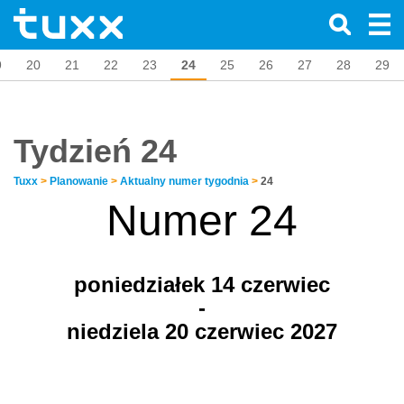
9
20
21
22
23
24
25
26
27
28
29
Tydzień 24
Tuxx
>
Planowanie
>
Aktualny numer tygodnia
>
24
Numer 24
poniedziałek 14
czerwiec
-
niedziela 20 czerwiec 2027