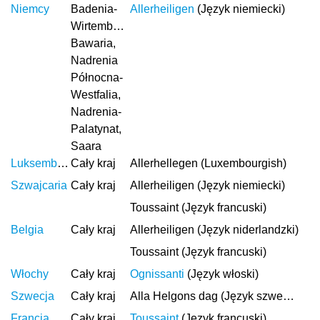
Niemcy
Badenia-
Allerheiligen
(Język niemiecki)
Wirtembergia,
Bawaria,
Nadrenia
Północna-
Westfalia,
Nadrenia-
Palatynat,
Saara
Luksemburg
Cały kraj
Allerhellegen (Luxembourgish)
Szwajcaria
Cały kraj
Allerheiligen (Język niemiecki)
Toussaint (Język francuski)
Belgia
Cały kraj
Allerheiligen (Język niderlandzki)
Toussaint (Język francuski)
Włochy
Cały kraj
Ognissanti
(Język włoski)
Szwecja
Cały kraj
Alla Helgons dag (Język szwedzki)
Francja
Cały kraj
Toussaint
(Język francuski)