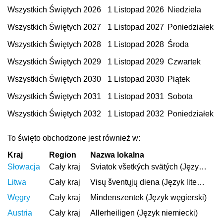
Wszystkich Świętych 2026
1 Listopad 2026
Niedziela
Wszystkich Świętych 2027
1 Listopad 2027
Poniedziałek
Wszystkich Świętych 2028
1 Listopad 2028
Środa
Wszystkich Świętych 2029
1 Listopad 2029
Czwartek
Wszystkich Świętych 2030
1 Listopad 2030
Piątek
Wszystkich Świętych 2031
1 Listopad 2031
Sobota
Wszystkich Świętych 2032
1 Listopad 2032
Poniedziałek
To święto obchodzone jest również w:
Kraj
Region
Nazwa lokalna
Słowacja
Cały kraj
Sviatok všetkých svätých (Język słowacki)
Litwa
Cały kraj
Visų šventųjų diena (Język litewski)
Węgry
Cały kraj
Mindenszentek (Język węgierski)
Austria
Cały kraj
Allerheiligen (Język niemiecki)