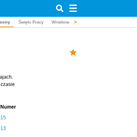
>
nocny
Święto Pracy
Wniebowstąpienie Pańskie
Zielone Świąt
ajach.
 czasie
Numer
15
13