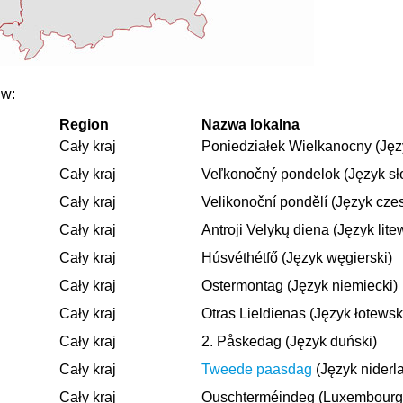
 w:
Region
Nazwa lokalna
Cały kraj
Poniedziałek Wielkanocny (Języ
Cały kraj
Veľkonočný pondelok (Język sł
Cały kraj
Velikonoční pondělí (Język czes
Cały kraj
Antroji Velykų diena (Język lite
Cały kraj
Húsvéthétfő (Język węgierski)
Cały kraj
Ostermontag (Język niemiecki)
Cały kraj
Otrās Lieldienas (Język łotewsk
Cały kraj
2. Påskedag (Język duński)
Cały kraj
Tweede paasdag
(Język niderl
Cały kraj
Ouschterméindeg (Luxembourg