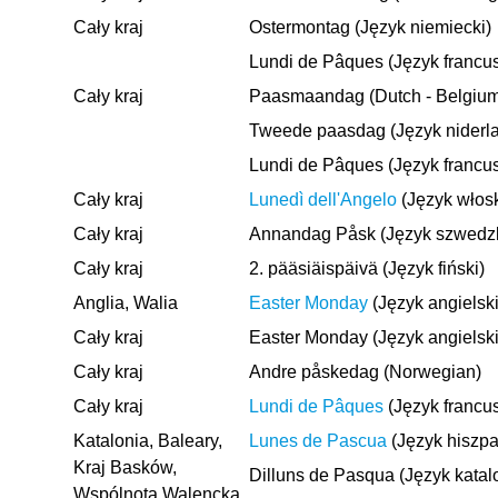
Cały kraj
Ostermontag (Język niemiecki)
Lundi de Pâques (Język francus
Cały kraj
Paasmaandag (Dutch - Belgium
Tweede paasdag (Język niderla
Lundi de Pâques (Język francus
Cały kraj
Lunedì dell'Angelo
(Język włosk
Cały kraj
Annandag Påsk (Język szwedzk
Cały kraj
2. pääsiäispäivä (Język fiński)
Anglia, Walia
Easter Monday
(Język angielski
Cały kraj
Easter Monday (Język angielski
Cały kraj
Andre påskedag (Norwegian)
Cały kraj
Lundi de Pâques
(Język francus
Katalonia, Baleary,
Lunes de Pascua
(Język hiszpa
Kraj Basków,
Dilluns de Pasqua (Język katal
Wspólnota Walencka