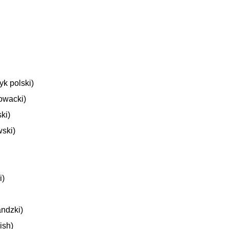
k polski)
owacki)
ki)
wski)
i)
andzki)
ish)