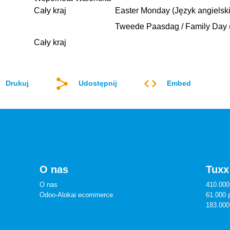
Cały kraj
Easter Monday (Język angielski
Tweede Paasdag / Family Day (
Cały kraj
Drukuj
Udostępnij
Embed
O nas
Tuxx
O nas
410.000
Odoo-Alokai ecommerce
61.000 
183.000