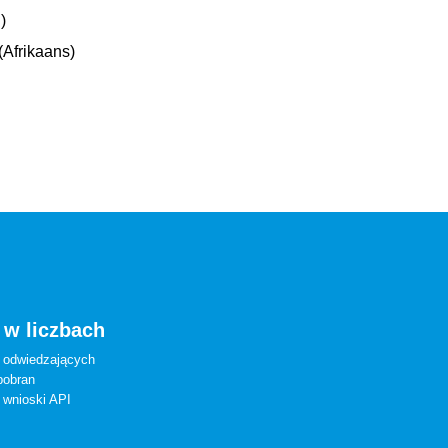
)
Afrikaans)
 w liczbach
 odwiedzających
pobran
 wnioski API