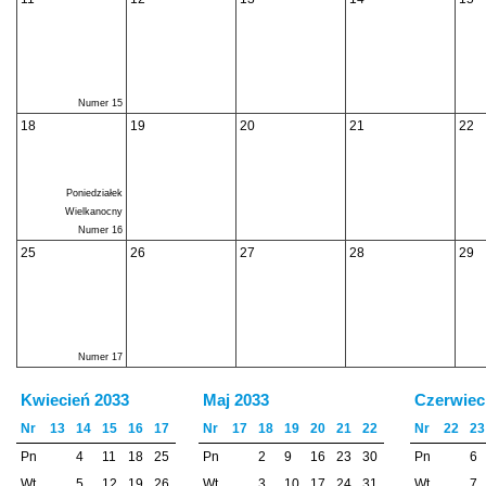
Numer 15
18
19
20
21
22
Poniedziałek
Wielkanocny
Numer 16
25
26
27
28
29
Numer 17
Kwiecień 2033
Maj 2033
Czerwiec
Nr
13
14
15
16
17
Nr
17
18
19
20
21
22
Nr
22
23
Pn
4
11
18
25
Pn
2
9
16
23
30
Pn
6
Wt
5
12
19
26
Wt
3
10
17
24
31
Wt
7