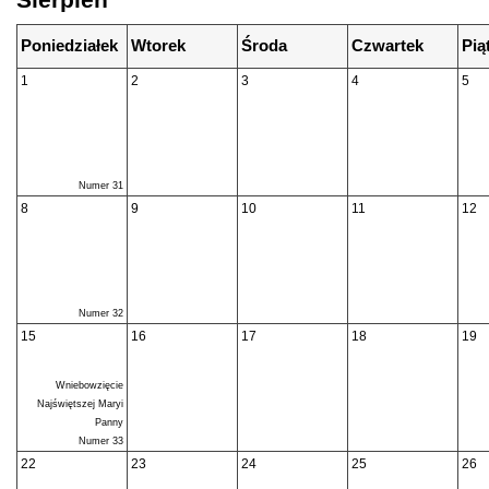
Sierpień
Poniedziałek
Wtorek
Środa
Czwartek
Pią
1
2
3
4
5
Numer 31
8
9
10
11
12
Numer 32
15
16
17
18
19
Wniebowzięcie
Najświętszej Maryi
Panny
Numer 33
22
23
24
25
26