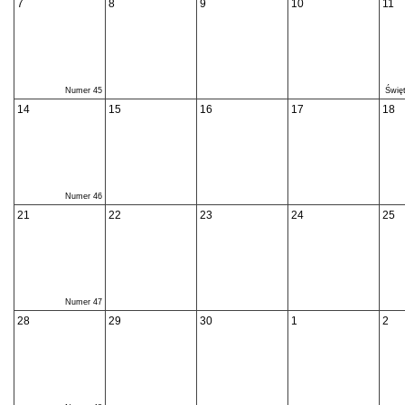
7
8
9
10
11
Numer 45
Święt
14
15
16
17
18
Numer 46
21
22
23
24
25
Numer 47
28
29
30
1
2