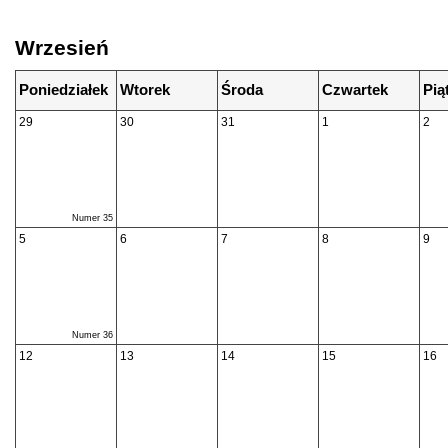
Wrzesień
Poniedziałek
Wtorek
Środa
Czwartek
Pią
29
30
31
1
2
Numer 35
5
6
7
8
9
Numer 36
12
13
14
15
16