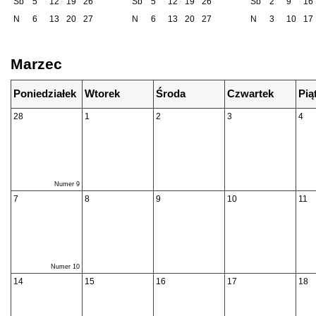
Sb
5
12
19
26
Sb
5
12
19
26
Sb
2
9
16
N
6
13
20
27
N
6
13
20
27
N
3
10
17
Marzec
Poniedziałek
Wtorek
Środa
Czwartek
Pią
28
1
2
3
4
Numer 9
7
8
9
10
11
Numer 10
14
15
16
17
18