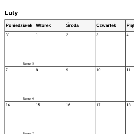
Luty
Poniedziałek
Wtorek
Środa
Czwartek
Pią
31
1
2
3
4
Numer 5
7
8
9
10
11
Numer 6
14
15
16
17
18
Numer 7