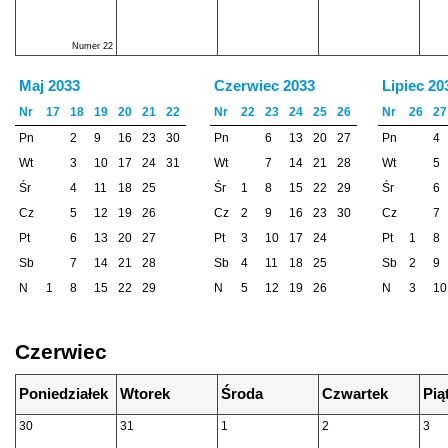
Numer 22
Maj 2033
Czerwiec 2033
Lipiec 20
Nr
17
18
19
20
21
22
Nr
22
23
24
25
26
Nr
26
27
Pn
2
9
16
23
30
Pn
6
13
20
27
Pn
4
Wt
3
10
17
24
31
Wt
7
14
21
28
Wt
5
Śr
4
11
18
25
Śr
1
8
15
22
29
Śr
6
Cz
5
12
19
26
Cz
2
9
16
23
30
Cz
7
Pt
6
13
20
27
Pt
3
10
17
24
Pt
1
8
Sb
7
14
21
28
Sb
4
11
18
25
Sb
2
9
N
1
8
15
22
29
N
5
12
19
26
N
3
10
Czerwiec
Poniedziałek
Wtorek
Środa
Czwartek
Pią
30
31
1
2
3