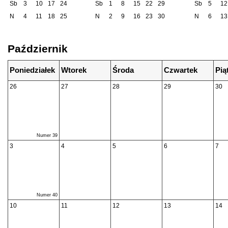
Sb
3
10
17
24
Sb
1
8
15
22
29
Sb
5
12
N
4
11
18
25
N
2
9
16
23
30
N
6
13
Październik
Poniedziałek
Wtorek
Środa
Czwartek
Pią
26
27
28
29
30
Numer 39
3
4
5
6
7
Numer 40
10
11
12
13
14