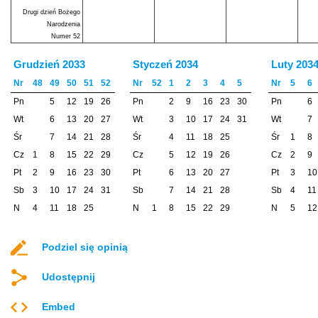
Drugi dzień Bożego
Narodzenia
Numer 52
Grudzień 2033
Styczeń 2034
Luty 203
Nr
48
49
50
51
52
Nr
52
1
2
3
4
5
Nr
5
6
Pn
5
12
19
26
Pn
2
9
16
23
30
Pn
6
Wt
6
13
20
27
Wt
3
10
17
24
31
Wt
7
Śr
7
14
21
28
Śr
4
11
18
25
Śr
1
8
Cz
1
8
15
22
29
Cz
5
12
19
26
Cz
2
9
Pt
2
9
16
23
30
Pt
6
13
20
27
Pt
3
10
Sb
3
10
17
24
31
Sb
7
14
21
28
Sb
4
11
N
4
11
18
25
N
1
8
15
22
29
N
5
12
Podziel się opinią
Udostępnij
Embed