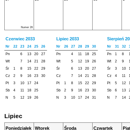
Numer 26
Czerwiec 2033
Lipiec 2033
Sierpień 2
Nr
22
23
24
25
26
Nr
26
27
28
29
30
Nr
31
32
Pn
6
13
20
27
Pn
4
11
18
25
Pn
1
8
Wt
7
14
21
28
Wt
5
12
19
26
Wt
2
9
Śr
1
8
15
22
29
Śr
6
13
20
27
Śr
3
10
Cz
2
9
16
23
30
Cz
7
14
21
28
Cz
4
11
Pt
3
10
17
24
Pt
1
8
15
22
29
Pt
5
12
Sb
4
11
18
25
Sb
2
9
16
23
30
Sb
6
13
N
5
12
19
26
N
3
10
17
24
31
N
7
14
Lipiec
Poniedziałek
Wtorek
Środa
Czwartek
Pią