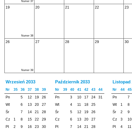
Numer 37
19
20
21
22
23
Numer 38
26
27
28
29
30
Numer 39
Wrzesień 2033
Październik 2033
Listopad
Nr
35
36
37
38
39
Nr
39
40
41
42
43
44
Nr
44
45
Pn
5
12
19
26
Pn
3
10
17
24
31
Pn
7
Wt
6
13
20
27
Wt
4
11
18
25
Wt
1
8
Śr
7
14
21
28
Śr
5
12
19
26
Śr
2
9
Cz
1
8
15
22
29
Cz
6
13
20
27
Cz
3
10
Pt
2
9
16
23
30
Pt
7
14
21
28
Pt
4
11