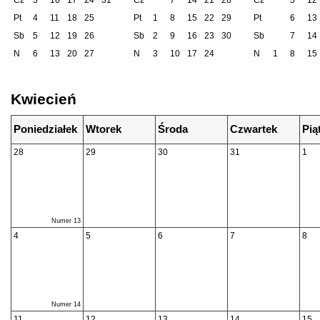
Cz
3
10
17
24
31
Cz
7
14
21
28
Cz
5
12
Pt
4
11
18
25
Pt
1
8
15
22
29
Pt
6
13
Sb
5
12
19
26
Sb
2
9
16
23
30
Sb
7
14
N
6
13
20
27
N
3
10
17
24
N
1
8
15
Kwiecień
Poniedziałek
Wtorek
Środa
Czwartek
Pią
28
29
30
31
1
Numer 13
4
5
6
7
8
Numer 14
11
12
13
14
15