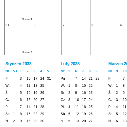
Numer 4
31
1
2
3
4
Numer 5
Styczeń 2033
Luty 2033
Marzec 2
Nr
53
1
2
3
4
5
Nr
5
6
7
8
9
Nr
9
10
Pn
3
10
17
24
31
Pn
7
14
21
28
Pn
7
Wt
4
11
18
25
Wt
1
8
15
22
Wt
1
8
Śr
5
12
19
26
Śr
2
9
16
23
Śr
2
9
Cz
6
13
20
27
Cz
3
10
17
24
Cz
3
10
Pt
7
14
21
28
Pt
4
11
18
25
Pt
4
11
Sb
1
8
15
22
29
Sb
5
12
19
26
Sb
5
12
N
2
9
16
23
30
N
6
13
20
27
N
6
13