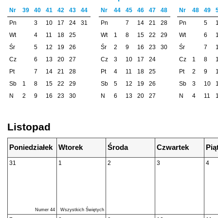
Nr
39
40
41
42
43
44
Nr
44
45
46
47
48
Nr
48
49
Pn
3
10
17
24
31
Pn
7
14
21
28
Pn
5
Wt
4
11
18
25
Wt
1
8
15
22
29
Wt
6
Śr
5
12
19
26
Śr
2
9
16
23
30
Śr
7
Cz
6
13
20
27
Cz
3
10
17
24
Cz
1
8
Pt
7
14
21
28
Pt
4
11
18
25
Pt
2
9
Sb
1
8
15
22
29
Sb
5
12
19
26
Sb
3
10
N
2
9
16
23
30
N
6
13
20
27
N
4
11
Listopad
Poniedziałek
Wtorek
Środa
Czwartek
Pią
31
1
2
3
4
Numer 44
Wszystkich Świętych