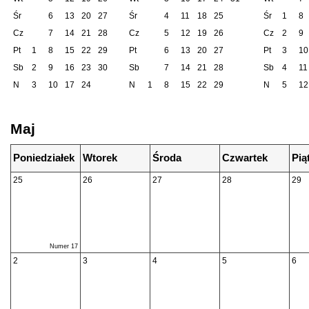
Śr
6
13
20
27
Śr
4
11
18
25
Śr
1
8
Cz
7
14
21
28
Cz
5
12
19
26
Cz
2
9
Pt
1
8
15
22
29
Pt
6
13
20
27
Pt
3
10
Sb
2
9
16
23
30
Sb
7
14
21
28
Sb
4
11
N
3
10
17
24
N
1
8
15
22
29
N
5
12
Maj
Poniedziałek
Wtorek
Środa
Czwartek
Pią
25
26
27
28
29
Numer 17
2
3
4
5
6