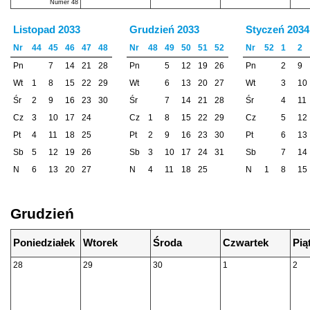
Numer 48
Listopad 2033
Grudzień 2033
Styczeń 2034
Nr
44
45
46
47
48
Nr
48
49
50
51
52
Nr
52
1
2
Pn
7
14
21
28
Pn
5
12
19
26
Pn
2
9
Wt
1
8
15
22
29
Wt
6
13
20
27
Wt
3
10
Śr
2
9
16
23
30
Śr
7
14
21
28
Śr
4
11
Cz
3
10
17
24
Cz
1
8
15
22
29
Cz
5
12
Pt
4
11
18
25
Pt
2
9
16
23
30
Pt
6
13
Sb
5
12
19
26
Sb
3
10
17
24
31
Sb
7
14
N
6
13
20
27
N
4
11
18
25
N
1
8
15
Grudzień
Poniedziałek
Wtorek
Środa
Czwartek
Pią
28
29
30
1
2