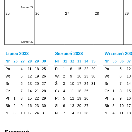
Numer 29
25
26
27
28
29
Numer 30
Lipiec 2033
Sierpień 2033
Wrzesień 20
Nr
26
27
28
29
30
Nr
31
32
33
34
35
Nr
35
36
37
Pn
4
11
18
25
Pn
1
8
15
22
29
Pn
5
12
Wt
5
12
19
26
Wt
2
9
16
23
30
Wt
6
13
Śr
6
13
20
27
Śr
3
10
17
24
31
Śr
7
14
Cz
7
14
21
28
Cz
4
11
18
25
Cz
1
8
15
Pt
1
8
15
22
29
Pt
5
12
19
26
Pt
2
9
16
Sb
2
9
16
23
30
Sb
6
13
20
27
Sb
3
10
17
N
3
10
17
24
31
N
7
14
21
28
N
4
11
18