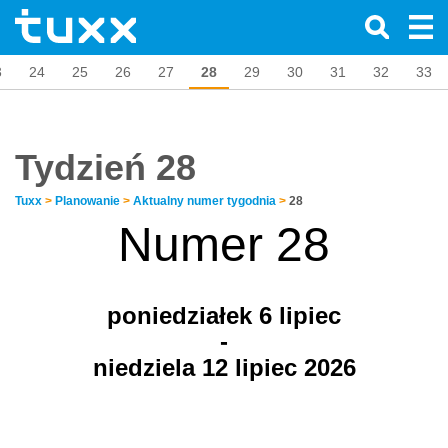
3
24
25
26
27
28
29
30
31
32
33
Tydzień 28
Tuxx
>
Planowanie
>
Aktualny numer tygodnia
>
28
Numer 28
poniedziałek 6
lipiec
-
niedziela 12 lipiec 2026