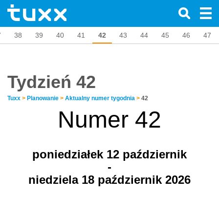
7
38
39
40
41
42
43
44
45
46
47
Tydzień 42
Tuxx
>
Planowanie
>
Aktualny numer tygodnia
>
42
Numer 42
poniedziałek 12
październik
-
niedziela 18 październik 2026